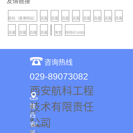
友情链接
航科（香港网站）
百度
百度
百度
百度
百度
百度
百度
百度
百度
百度
百度
百度
淘宝
挡挡衫1688
咨询热线
029-89073082
西安航科工程
关于我们
技术有限责任
企业简介
陕
陕
ICP
西
公司
备
省/
14008521
号-1